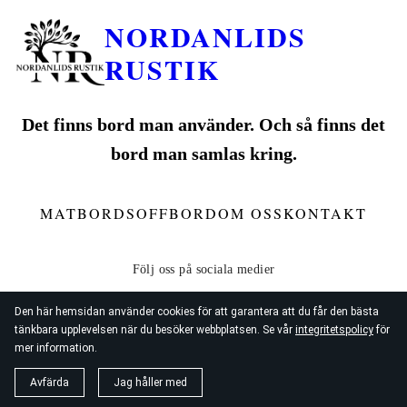
NORDANLIDS
RUSTIK
Det finns bord man använder. Och så finns det
bord man samlas kring.
MATBORD
SOFFBORD
OM OSS
KONTAKT
Den här hemsidan använder cookies för att garantera att du får den bästa
tänkbara upplevelsen när du besöker webbplatsen. Se vår
integritetspolicy
för
mer information.
© 2026
Nordanlids Rustik
Avfärda
Jag håller med