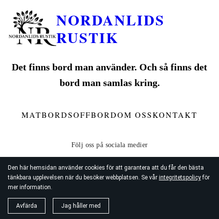
NORDANLIDS
RUSTIK
Det finns bord man använder. Och så finns det
bord man samlas kring.
MATBORD
SOFFBORD
OM OSS
KONTAKT
Den här hemsidan använder cookies för att garantera att du får den bästa
tänkbara upplevelsen när du besöker webbplatsen. Se vår
integritetspolicy
för
mer information.
© 2026
Nordanlids Rustik
Avfärda
Jag håller med