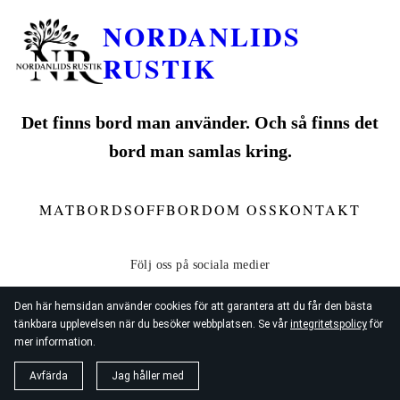
NORDANLIDS
RUSTIK
Det finns bord man använder. Och så finns det
bord man samlas kring.
MATBORD
SOFFBORD
OM OSS
KONTAKT
Den här hemsidan använder cookies för att garantera att du får den bästa
tänkbara upplevelsen när du besöker webbplatsen. Se vår
integritetspolicy
för
mer information.
© 2026
Nordanlids Rustik
Avfärda
Jag håller med