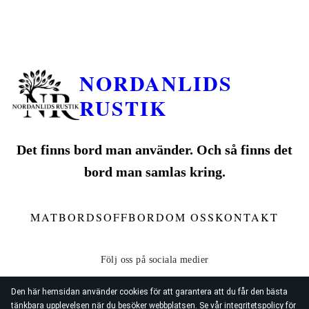
NORDANLIDS
RUSTIK
Det finns bord man använder. Och så finns det
bord man samlas kring.
MATBORD
SOFFBORD
OM OSS
KONTAKT
Den här hemsidan använder cookies för att garantera att du får den bästa
tänkbara upplevelsen när du besöker webbplatsen. Se vår
integritetspolicy
för