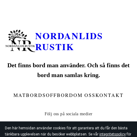
NORDANLIDS
RUSTIK
Det finns bord man använder. Och så finns det
bord man samlas kring.
MATBORD
SOFFBORD
OM OSS
KONTAKT
Den här hemsidan använder cookies för att garantera att du får den bästa
tänkbara upplevelsen när du besöker webbplatsen. Se vår
integritetspolicy
för