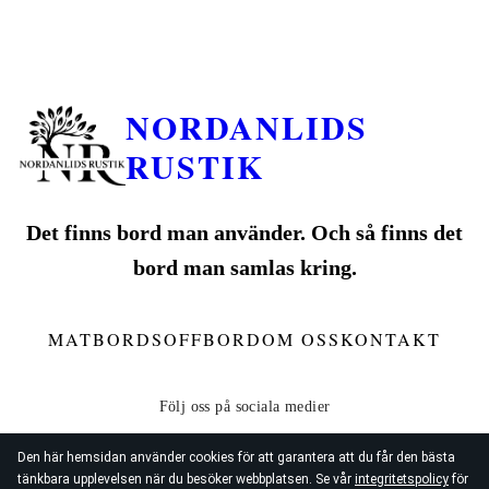
NORDANLIDS
RUSTIK
Det finns bord man använder. Och så finns det
bord man samlas kring.
MATBORD
SOFFBORD
OM OSS
KONTAKT
Den här hemsidan använder cookies för att garantera att du får den bästa
tänkbara upplevelsen när du besöker webbplatsen. Se vår
integritetspolicy
för